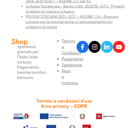
2014-2020 ASSE 1 – AZIONE 3.1.1 sub A3
Sviluppo Toscana spa – Bando n.160-2020/05-21/FL “Progetti
strategici di ricerca e sviluppo”
PR FESR TOSCANA 2021-2027 – AZIONE 1.1.4 – Ricerca e
sviluppo per le imprese anche in raggruppamento con
organismi di ricerca
Shop
Termini
Spedizioni
e
gratuite per
Condizioni
l’Italia (isole
Pagamento
escluse).
Spedizione
Pagamento
Reso
tramite bonifico
e
bancario.
rimborso
Termini e condizioni d’uso
Area privacy – GDPR