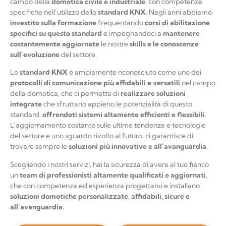
campo della
domotica civile e industriale
, con competenze
specifiche nell’utilizzo dello
standard KNX
. Negli anni abbiamo
investito sulla formazione
frequentando
corsi di abilitazione
specifici su questo standard
e impegnandoci a
mantenere
costantemente aggiornate
le nostre
skills e le conoscenze
sull’evoluzione
del settore.
Lo
standard KNX
è ampiamente riconosciuto come uno dei
protocolli di comunicazione più
affidabili e versatili
nel campo
della domotica, che ci permette di
realizzare soluzioni
integrate
che sfruttano appieno le potenzialità di questo
standard,
offrendoti
sistemi altamente efficienti e flessibili
.
L’aggiornamento costante sulle ultime tendenze e tecnologie
del settore e uno sguardo rivolto al futuro, ci garantisce di
trovare sempre le
soluzioni più innovative e all’avanguardia
.
Scegliendo i nostri servizi, hai la sicurezza di avere al tuo fianco
un
team di professionisti altamente qualificati e aggiornati
,
che con competenza ed esperienza progettano e installano
soluzioni domotiche personalizzate
,
affidabili, sicure e
all’avanguardia.