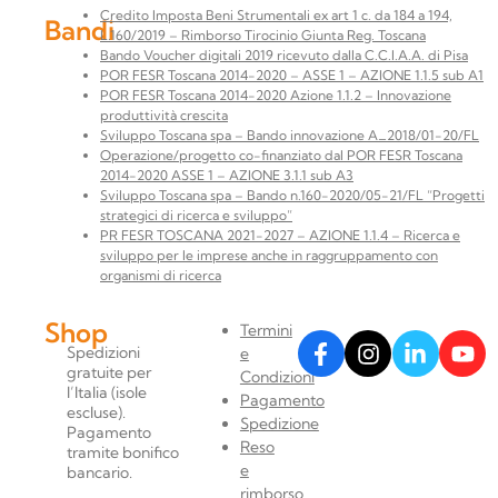
Credito Imposta Beni Strumentali ex art 1 c. da 184 a 194,
Bandi
L.160/2019 – Rimborso Tirocinio Giunta Reg. Toscana
Bando Voucher digitali 2019 ricevuto dalla C.C.I.A.A. di Pisa
POR FESR Toscana 2014-2020 – ASSE 1 – AZIONE 1.1.5 sub A1
POR FESR Toscana 2014-2020 Azione 1.1.2 – Innovazione
produttività crescita
Sviluppo Toscana spa – Bando innovazione A_2018/01-20/FL
Operazione/progetto co-finanziato dal POR FESR Toscana
2014-2020 ASSE 1 – AZIONE 3.1.1 sub A3
Sviluppo Toscana spa – Bando n.160-2020/05-21/FL “Progetti
strategici di ricerca e sviluppo”
PR FESR TOSCANA 2021-2027 – AZIONE 1.1.4 – Ricerca e
sviluppo per le imprese anche in raggruppamento con
organismi di ricerca
Shop
Termini
Spedizioni
e
gratuite per
Condizioni
l’Italia (isole
Pagamento
escluse).
Spedizione
Pagamento
Reso
tramite bonifico
e
bancario.
rimborso