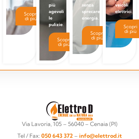
più
senza
veicoli
agevoli
sprecare
elettrici
.
Scopri
le
energia.
di più
pulizie
.
Scopri
di più
Scopri
di più
Scopri
di più
Via Lavoria, 105 – 56040 – Cenaia (PI)
Tel / Fax:
050 643 372
–
info@elettrod.it