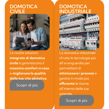
DOMOTICA
DOMOTICA
CIVILE
INDUSTRIALE
Le nostre soluzioni
La domotica industriale
integrate di domotica
sfrutta le tecnologie più
civile
ti garantiscono il
all’avanguardia per
massimo comfort in casa
permetterti di
e
migliorano la qualità
ottimizzare i processi
e
della tua vita abitativa
.
gestire in modo più
efficiente
le risorse
Scopri di più
all’interno della tua
azienda.
Scopri di più