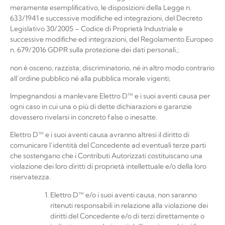
meramente esempliﬁcativo, le disposizioni della Legge n.
633/1941 e successive modiﬁche ed integrazioni, del Decreto
Legislativo 30/2005 – Codice di Proprietà Industriale e
successive modiﬁche ed integrazioni, del
Regolamento Europeo
n. 679/2016 GDPR sulla protezione dei dati personali.
;
non è osceno, razzista, discriminatorio, né in altro modo contrario
all’ordine pubblico né alla pubblica morale vigenti;
Impegnandosi a manlevare
Elettro
D™
e i suoi aventi causa per
ogni caso in cui una o più di dette dichiarazioni e garanzie
dovessero rivelarsi in concreto false o inesatte.
Elettro D™
e i suoi aventi causa avranno altresì il diritto di
comunicare l’identità del Concedente ad eventuali terze parti
che sostengano che i Contributi Autorizzati costituiscano una
violazione dei loro diritti di proprietà intellettuale e/o della loro
riservatezza.
Elettro
D™
e/o i suoi aventi causa, non saranno
ritenuti responsabili in relazione alla violazione dei
diritti del Concedente e/o di terzi direttamente o