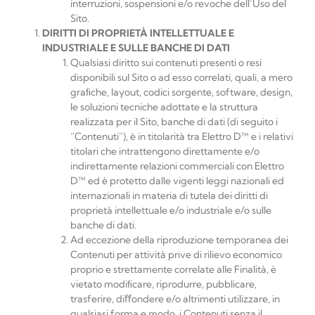
interruzioni, sospensioni e/o revoche dell’Uso del
Sito.
DIRITTI
DI
PROPRIETÀ
INTELLETTUALE
E
INDUSTRIALE
E
SULLE
BANCHE
DI
DATI
Qualsiasi diritto sui contenuti presenti o resi
disponibili sul Sito o ad esso correlati, quali, a mero
graﬁche, layout, codici sorgente, software, design,
le soluzioni tecniche adottate e la struttura
realizzata per il Sito, banche di dati (di seguito i
“Contenuti”), è in titolarità tra
Elettro D™
e i relativi
titolari che intrattengono direttamente e/o
indirettamente relazioni commerciali con
Elettro
D™
ed è protetto dalle vigenti leggi nazionali ed
internazionali in materia di tutela dei diritti di
proprietà intellettuale e/o industriale e/o sulle
banche di dati.
Ad eccezione della riproduzione temporanea dei
Contenuti per attività prive di rilievo economico
proprio e strettamente correlate alle Finalità, è
vietato modiﬁcare, riprodurre, pubblicare,
trasferire, diﬀondere e/o altrimenti utilizzare, in
qualsiasi forma e modo, i Contenuti senza il