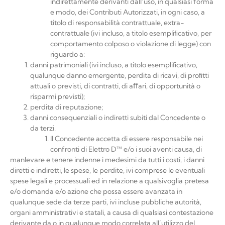
indirettamente derivanti dall’uso, in qualsiasi forma
e modo, dei Contributi Autorizzati, in ogni caso, a
titolo di responsabilità contrattuale, extra-
contrattuale (ivi incluso, a titolo esempliﬁcativo, per
comportamento colposo o violazione di legge) con
riguardo a:
danni patrimoniali (ivi incluso, a titolo esempliﬁcativo,
qualunque danno emergente, perdita di ricavi, di proﬁtti
attuali o previsti, di contratti, di aﬀari, di opportunità o
risparmi previsti);
perdita di
reputazione;
danni consequenziali o indiretti subiti dal Concedente o
da
terzi.
Il Concedente accetta di essere responsabile nei
confronti di
Elettro
D™
e/o i suoi aventi causa,
di
manlevare e tenere indenne i medesimi da tutti i costi, i danni
diretti e indiretti, le spese, le perdite, ivi comprese le eventuali
spese legali e processuali ed in relazione a qualsivoglia pretesa
e/o domanda e/o azione che possa essere avanzata in
qualunque sede da terze parti, ivi incluse pubbliche autorità,
organi amministrativi e statali, a causa di qualsiasi contestazione
derivante da o in qualunque modo correlata all’utilizzo del