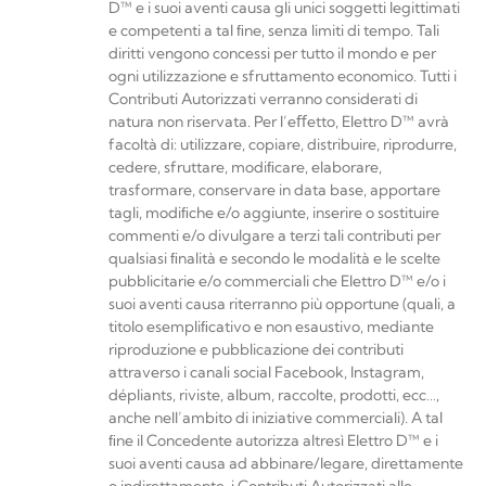
D™
e i suoi aventi causa gli unici soggetti legittimati
e competenti a tal ﬁne, senza limiti di tempo. Tali
diritti vengono concessi per tutto il mondo e per
ogni utilizzazione e sfruttamento economico. Tutti i
Contributi Autorizzati verranno considerati di
natura non riservata. Per l’eﬀetto,
Elettro
D™
avrà
facoltà di: utilizzare, copiare, distribuire, riprodurre,
cedere, sfruttare, modiﬁcare, elaborare,
trasformare, conservare in data base, apportare
tagli, modiﬁche e/o aggiunte, inserire o sostituire
commenti e/o divulgare a terzi tali contributi per
qualsiasi ﬁnalità e secondo le modalità e le scelte
pubblicitarie e/o commerciali che
Elettro D™
e/o i
suoi aventi causa riterranno più opportune (quali, a
titolo esempliﬁcativo e non esaustivo, mediante
riproduzione e pubblicazione dei contributi
attraverso i canali social Facebook, Instagram,
dépliants, riviste, album, raccolte, prodotti, ecc…,
anche nell’ambito di iniziative commerciali). A tal
ﬁne il Concedente autorizza altresì
Elettro D™
e i
suoi aventi causa ad abbinare/legare, direttamente