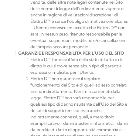
vendita, delle altre note legali contenute nel Sito,
delle norme di legge dell’ordinamento vigente o
anche in ragione di valutazioni discrezionali di
Elettro
D™
e senza l’obbligo di motivazione alcuna.
L’Utente riconosce ed accetta che
Elettro D™
non
sarà, in nessun caso, ritenuto responsabile per le
eventuali sospensioni, modiﬁche e/o cancellazioni
del proprio account personale.
GARANZIE
E
RESPONSABILITÀ
PER
L’USO
DEL
SITO
Elettro
D™
fornisce il Sito nello stato di fatto e di
diritto in cui si trova senza alcun tipo di garanzia,
espressa o implicita, per l’Utente.
Elettro D™
non garantisce il regolare
funzionamento del Sito e di quelli ad esso correlati
anche indirettamente. Nei limiti consentiti dalla
legge,
Elettro D™
non sarà responsabile per
qualsiasi tipo di danno risultante dall’Uso del Sito e
dei siti di soggetti terzi ad esso anche
indirettamente connessi, quali, a mero titolo
esempliﬁcativo, i danni a sistemi informatici, i danni
da perdita di dati o di opportunità commerciale, i
danni da interruzione di attività economica o