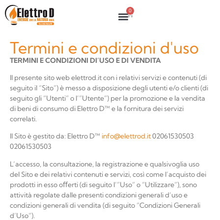
0
Termini e condizioni d'uso
TERMINI
E
CONDIZIONI
DI’USO
E
DI
VENDITA
Il presente sito web
elettrod.it
con i relativi servizi e contenuti (di
seguito il “Sito”) è messo a disposizione degli utenti e/o clienti (di
seguito gli “Utenti” o l’”Utente”) per la promozione e la vendita
di beni di consumo di
Elettro D™
e la fornitura dei servizi
correlati.
Il
Sito
è
gestito
da:
Elettro D™
info@elettrod.it
02061530503
02061530503
L’accesso, la consultazione, la registrazione e qualsivoglia uso
del Sito e dei relativi contenuti e servizi, così come l’acquisto dei
prodotti in esso oﬀerti (di seguito l’”Uso” o “Utilizzare”), sono
attività regolate dalle presenti condizioni generali d’uso e
condizioni generali di vendita (di seguito “Condizioni Generali
d’Uso”).