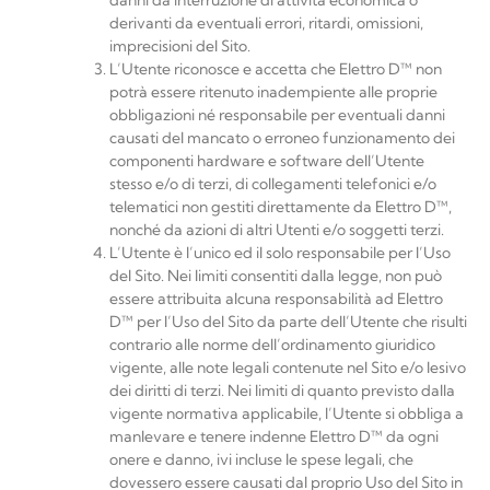
derivanti da eventuali errori, ritardi, omissioni,
imprecisioni del Sito.
L’Utente riconosce e accetta che
Elettro
D™
non
potrà essere ritenuto inadempiente alle proprie
obbligazioni né responsabile per eventuali danni
causati del mancato o erroneo funzionamento dei
componenti hardware e software dell’Utente
stesso e/o di terzi, di collegamenti telefonici e/o
telematici non gestiti direttamente da
Elettro D™
,
nonché da azioni di altri Utenti e/o soggetti terzi.
L’Utente è l’unico ed il solo responsabile per l’Uso
del Sito. Nei limiti consentiti dalla legge, non può
essere attribuita alcuna responsabilità ad
Elettro
D™
per l’Uso del Sito da parte dell’Utente che risulti
contrario alle norme dell’ordinamento giuridico
vigente, alle note legali contenute nel Sito e/o lesivo
dei diritti di terzi. Nei limiti di quanto previsto dalla
vigente normativa applicabile, l’Utente si obbliga a
manlevare e tenere indenne
Elettro
D™
da ogni
onere e danno, ivi incluse le spese legali, che
dovessero essere causati dal proprio Uso del Sito in