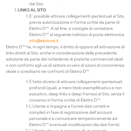
dal Sito.
LINKS
AL
SITO
E’ possibile attivare collegamenti ipertestuali al Sito,
previa autorizzazione in forma scritta da parte di
Elettro D™
. A tal ﬁne, si consiglia di contattare
Elettro D™
al seguente indirizzo di posta elettronica
info@elettrod.it
Elettro D™
ha, in ogni tempo, il diritto di opporsi all’attivazione di
links diretti al Sito, anche in considerazione della precedente
adozione da parte del richiedente di pratiche commerciali sleali
o non conformi agli usi di settore ovvero di azioni di concorrenza
sleale o screditanti nei confronti di
Elettro D™
.
È fatto divieto di attivare collegamenti ipertestuali
profondi (quali, a mero titolo esempliﬁcativo e non
esaustivo, deep links o deep frames) al Sito, senza il
consenso in forma scritta di
Elettro
D™
.
L’Utente si impegna a fornire dati corretti e
completi in fase di registrazione dell’account
personale e a comunicare tempestivamente ad
Elettro D™
eventuali modiﬁcazioni dei dati forniti.
L’Utente che sia in possesso di un account