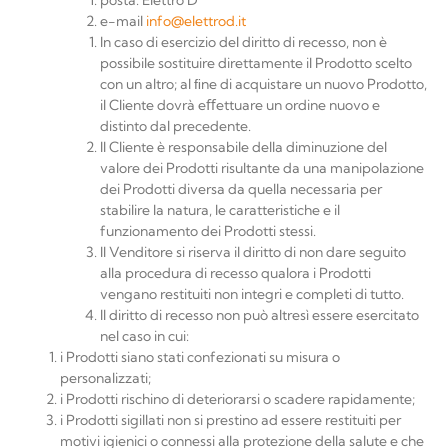
posta:
Elettro
D™
e-mail
info@elettrod.it
In caso di esercizio del diritto di recesso, non è
possibile sostituire direttamente il Prodotto scelto
con un altro; al ﬁne di acquistare un nuovo Prodotto,
il Cliente dovrà eﬀettuare un ordine nuovo e
distinto dal
precedente.
Il Cliente è responsabile della diminuzione del
valore dei Prodotti risultante da una manipolazione
dei Prodotti diversa da quella necessaria per
stabilire la natura, le caratteristiche e il
funzionamento dei Prodotti
stessi.
Il Venditore si riserva il diritto di non dare seguito
alla procedura di recesso qualora i Prodotti
vengano restituiti non integri e completi di tutto.
Il diritto di recesso non può altresì essere esercitato
nel caso in
cui:
i Prodotti siano stati confezionati su misura o
personalizzati;
i Prodotti rischino di deteriorarsi o scadere
rapidamente;
i Prodotti sigillati non si prestino ad essere restituiti per
motivi igienici o connessi alla protezione della salute e che