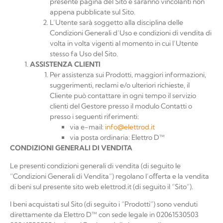
presente pagina del Sito e saranno vincolanti non
appena pubblicate sul Sito.
L’Utente sarà soggetto alla disciplina delle
Condizioni Generali d’Uso e condizioni di vendita di
volta in volta vigenti al momento in cui l’Utente
stesso fa Uso del Sito.
ASSISTENZA
CLIENTI
Per assistenza sui Prodotti, maggiori informazioni,
suggerimenti, reclami e/o ulteriori richieste, il
Cliente può contattare in ogni tempo il servizio
clienti del Gestore presso il modulo Contatti o
presso i seguenti
riferimenti:
via
e-mail:
info@elettrod.it
via posta ordinaria:
Elettro
D™
CONDIZIONI
GENERALI
DI
VENDITA
Le presenti condizioni generali di vendita (di seguito le
“Condizioni Generali di Vendita”) regolano l’oﬀerta e la vendita
di beni sul presente sito web elettrod.it (di seguito il “Sito”).
I beni acquistati sul Sito (di seguito i “Prodotti”) sono venduti
direttamente da
Elettro D™
con sede legale in
02061530503