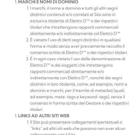
MARCHI
E
NOMI
DI
DOMINIO
I marchi, il nome a dominio e tutti gli altri segni
distintivi contenuti e/o correlati al Sito sono in
esclusiva titolarità di
Elettro D™
o dei rispettivi
titolari che intrattengono rapporti commerciali
direttamente e/o indirettamente col
Elettro D™
È vietato l’uso di detti segni distintivi in qualsiasi
forma e modo senza aver previamente raccolto il
consenso scritto di
Elettro D™
o dei rispettivi titolari.
È in ogni caso vietato l’uso della denominazione di
Elettro D™
e dei soggetti che intrattengono
rapporti commerciali direttamente e/o
indirettamente con
Elettro D™
, nonché dei segni
distintivi in loro titolarità, come, ad esempio, nomi a
dominio e marchi, per il tramite di metadati (quali,
ad esempio, meta-tags e keyword-tags), senza il
consenso in forma scritta del Gestore o dei rispettivi
titolari.
LINKS
AD
ALTRI
SITI
WEB
Il Sito può presentare collegamenti ipertestuali o
“links” ad altri siti web che possono non aver alcun
collegamento con il Sito.