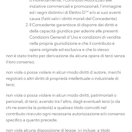
o indirettamente, i Contributi Autorizzati alle
iniziative commerciali e promozionali, l’immagine
ed i segni distintivi di
Elettro D™
e/o ai suoi aventi
causa (fatti salvi i diritti morali del Concedente).
Il Concedente garantisce di disporre dei diritti e
della capacità giuridica per aderire alle presenti
Condizioni Generali d’Uso e condizioni di vendita
nella propria giurisdizione e che il contributo è
opera originale ed esclusiva e che lo stesso:
non è stato tratto per derivazione da alcuna opera di terzi senza
il loro
consenso;
non viola o possa violare in alcun modo diritti d’autore, marchi
registrati o altri diritti di proprietà intellettuale o industriale di
terzi;
non viola o possa violare in alcun modo diritti, patrimoniali o
personali, di terzi, avendo tra l’altro, dagli eventuali terzi (o da
chi ne esercita la potestà) a qualsiasi titolo coinvolti nel
contributo ricevuto ogni necessaria autorizzazione e/o consenso
speciﬁco a quanto precede;
non viola alcuna disposizione di legge, ivi incluse, a titolo