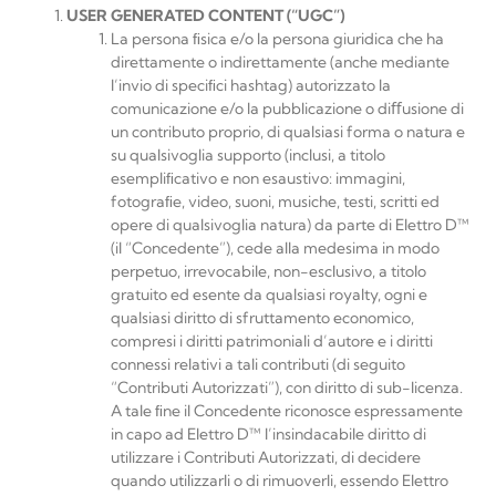
USER
GENERATED
CONTENT
(“UGC”)
La persona ﬁsica e/o la persona giuridica che ha
direttamente o indirettamente (anche mediante
l’invio di speciﬁci hashtag) autorizzato la
comunicazione e/o la pubblicazione o diﬀusione di
un contributo proprio, di qualsiasi forma o natura e
su qualsivoglia supporto (inclusi, a titolo
esempliﬁcativo e non esaustivo: immagini,
fotograﬁe, video, suoni, musiche, testi, scritti ed
opere di qualsivoglia natura) da parte di
Elettro D™
(il “Concedente”), cede alla medesima in modo
perpetuo, irrevocabile, non-esclusivo, a titolo
gratuito ed esente da qualsiasi royalty, ogni e
qualsiasi diritto di sfruttamento economico,
compresi i diritti patrimoniali d’autore e i diritti
connessi relativi a tali contributi (di seguito
“Contributi Autorizzati”), con diritto di sub-licenza.
A tale ﬁne il Concedente riconosce espressamente
in capo ad
Elettro D™
l’insindacabile diritto di
utilizzare i Contributi Autorizzati, di decidere
quando utilizzarli o di rimuoverli, essendo
Elettro