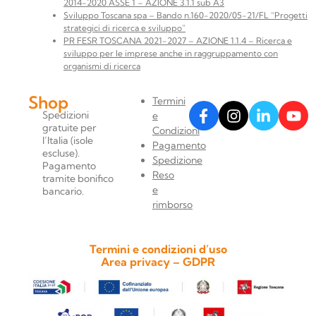
2014-2020 ASSE 1 – AZIONE 3.1.1 sub A3
Sviluppo Toscana spa – Bando n.160-2020/05-21/FL “Progetti
strategici di ricerca e sviluppo”
PR FESR TOSCANA 2021-2027 – AZIONE 1.1.4 – Ricerca e
sviluppo per le imprese anche in raggruppamento con
organismi di ricerca
Shop
Termini
Spedizioni
e
gratuite per
Condizioni
l’Italia (isole
Pagamento
escluse).
Spedizione
Pagamento
Reso
tramite bonifico
e
bancario.
rimborso
Termini e condizioni d’uso
Area privacy – GDPR