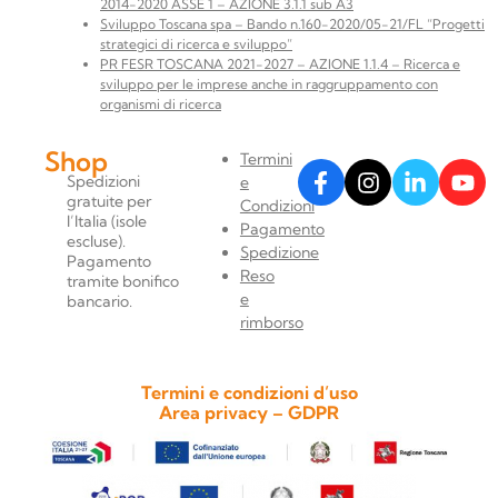
2014-2020 ASSE 1 – AZIONE 3.1.1 sub A3
Sviluppo Toscana spa – Bando n.160-2020/05-21/FL “Progetti
strategici di ricerca e sviluppo”
PR FESR TOSCANA 2021-2027 – AZIONE 1.1.4 – Ricerca e
sviluppo per le imprese anche in raggruppamento con
organismi di ricerca
Shop
Termini
Spedizioni
e
gratuite per
Condizioni
l’Italia (isole
Pagamento
escluse).
Spedizione
Pagamento
Reso
tramite bonifico
e
bancario.
rimborso
Termini e condizioni d’uso
Area privacy – GDPR