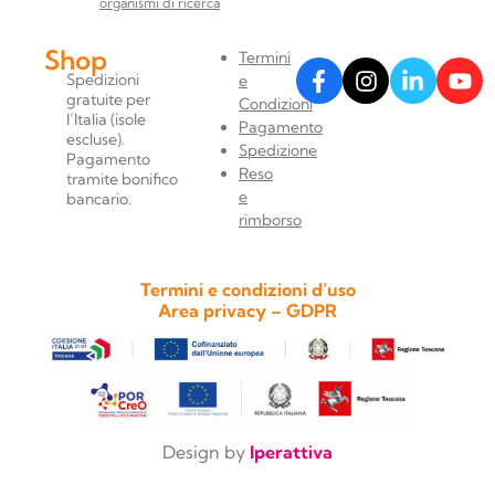
organismi di ricerca
Shop
Termini
Spedizioni
e
gratuite per
Condizioni
l’Italia (isole
Pagamento
escluse).
Spedizione
Pagamento
Reso
tramite bonifico
e
bancario.
rimborso
Termini e condizioni d’uso
Area privacy – GDPR
Design by
Iperattiva