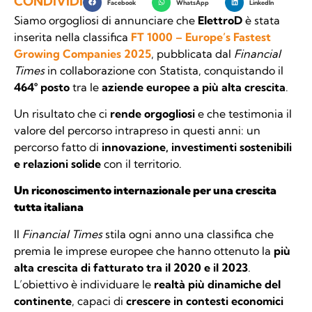
CONDIVIDI
Facebook
WhatsApp
LinkedIn
Siamo orgogliosi di annunciare che
ElettroD
è stata
inserita nella classifica
FT 1000 – Europe’s Fastest
Growing Companies 2025
, pubblicata dal
Financial
Times
in collaborazione con Statista, conquistando il
464° posto
tra le
aziende europee a più alta crescita
.
Un risultato che ci
rende orgogliosi
e che testimonia il
valore del percorso intrapreso in questi anni: un
percorso fatto di
innovazione, investimenti sostenibili
e relazioni solide
con il territorio.
Un riconoscimento internazionale per una crescita
tutta italiana
Il
Financial Times
stila ogni anno una classifica che
premia le imprese europee che hanno ottenuto la
più
alta crescita di fatturato tra il 2020 e il 2023
.
L’obiettivo è individuare le
realtà più dinamiche del
continente
, capaci di
crescere in contesti economici