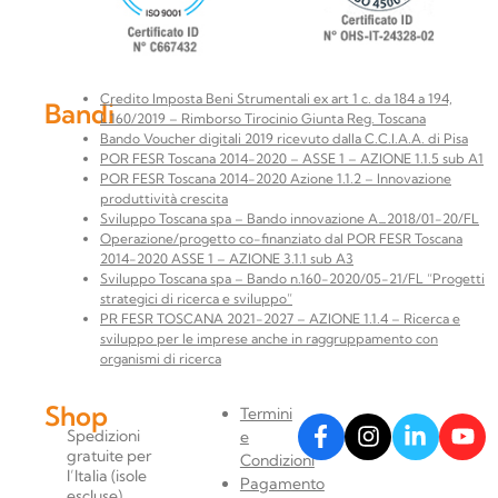
Credito Imposta Beni Strumentali ex art 1 c. da 184 a 194,
Bandi
L.160/2019 – Rimborso Tirocinio Giunta Reg. Toscana
Bando Voucher digitali 2019 ricevuto dalla C.C.I.A.A. di Pisa
POR FESR Toscana 2014-2020 – ASSE 1 – AZIONE 1.1.5 sub A1
POR FESR Toscana 2014-2020 Azione 1.1.2 – Innovazione
produttività crescita
Sviluppo Toscana spa – Bando innovazione A_2018/01-20/FL
Operazione/progetto co-finanziato dal POR FESR Toscana
2014-2020 ASSE 1 – AZIONE 3.1.1 sub A3
Sviluppo Toscana spa – Bando n.160-2020/05-21/FL “Progetti
strategici di ricerca e sviluppo”
PR FESR TOSCANA 2021-2027 – AZIONE 1.1.4 – Ricerca e
sviluppo per le imprese anche in raggruppamento con
organismi di ricerca
Shop
Termini
Spedizioni
e
gratuite per
Condizioni
l’Italia (isole
Pagamento
escluse).