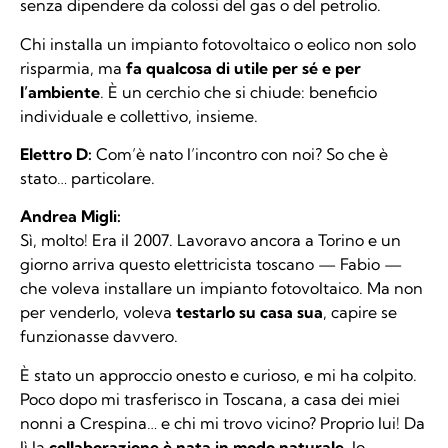
senza dipendere da colossi del gas o del petrolio.
Chi installa un impianto fotovoltaico o eolico non solo
risparmia, ma
fa qualcosa di utile per sé e per
l’ambiente
. È un cerchio che si chiude: beneficio
individuale e collettivo, insieme.
Elettro D:
Com’è nato l’incontro con noi? So che è
stato… particolare.
Andrea Migli:
Sì, molto! Era il 2007. Lavoravo ancora a Torino e un
giorno arriva questo elettricista toscano — Fabio —
che voleva installare un impianto fotovoltaico. Ma non
per venderlo, voleva
testarlo su casa sua
, capire se
funzionasse davvero.
È stato un approccio onesto e curioso, e mi ha colpito.
Poco dopo mi trasferisco in Toscana, a casa dei miei
nonni a Crespina… e chi mi trovo vicino? Proprio lui! Da
lì la
collaborazione è nata in modo naturale
. Io