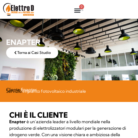
0
ENAPTER
Torna ai Casi Studio
Cliente:
Enapter
Servizio:
Impianto fotovoltaico industriale
CHI È IL CLIENTE
Enapter
è un’azienda leader a livello mondiale nella
produzione di elettrolizzatori modulari per la generazione di
idrogeno verde. Con una visione chiara e ambiziosa della