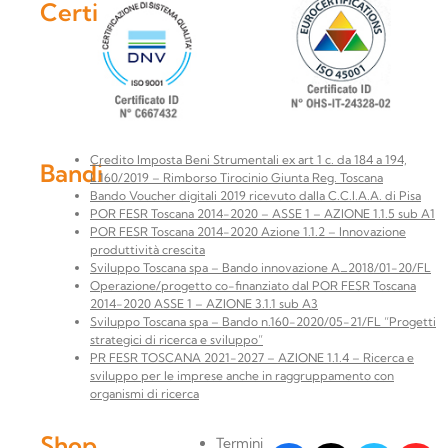
Certificazioni
Credito Imposta Beni Strumentali ex art 1 c. da 184 a 194,
Bandi
L.160/2019 – Rimborso Tirocinio Giunta Reg. Toscana
Bando Voucher digitali 2019 ricevuto dalla C.C.I.A.A. di Pisa
POR FESR Toscana 2014-2020 – ASSE 1 – AZIONE 1.1.5 sub A1
POR FESR Toscana 2014-2020 Azione 1.1.2 – Innovazione
produttività crescita
Sviluppo Toscana spa – Bando innovazione A_2018/01-20/FL
Operazione/progetto co-finanziato dal POR FESR Toscana
2014-2020 ASSE 1 – AZIONE 3.1.1 sub A3
Sviluppo Toscana spa – Bando n.160-2020/05-21/FL “Progetti
strategici di ricerca e sviluppo”
PR FESR TOSCANA 2021-2027 – AZIONE 1.1.4 – Ricerca e
sviluppo per le imprese anche in raggruppamento con
organismi di ricerca
Shop
Termini