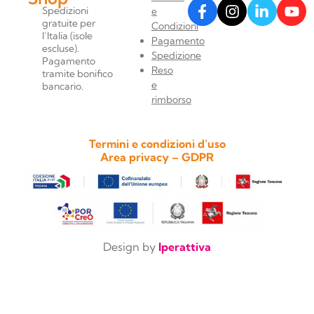
Spedizioni
e
gratuite per
Condizioni
l’Italia (isole
Pagamento
escluse).
Spedizione
Pagamento
Reso
tramite bonifico
e
bancario.
rimborso
Termini e condizioni d’uso
Area privacy – GDPR
Design by
Iperattiva