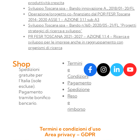
produttività crescita
Sviluppo Toscana spa – Bando innovazione A_2018/01-20/FL
Operazione/progetto co-finanziato dal POR FESR Toscana
2014-2020 ASSE 1 – AZIONE 3.1.1 sub A3
Sviluppo Toscana spa – Bando n.160-2020/05-21/FL “Progetti
strategici di ricerca e sviluppo”
PR FESR TOSCANA 2021-2027 – AZIONE 1.1.4 – Ricerca e
sviluppo per le imprese anche in raggruppamento con
organismi di ricerca
Shop
Termini
Spedizioni
e
gratuite per
Condizioni
l’Italia (isole
Pagamento
escluse).
Spedizione
Pagamento
Reso
tramite bonifico
e
bancario.
rimborso
Termini e condizioni d’uso
Area privacy – GDPR